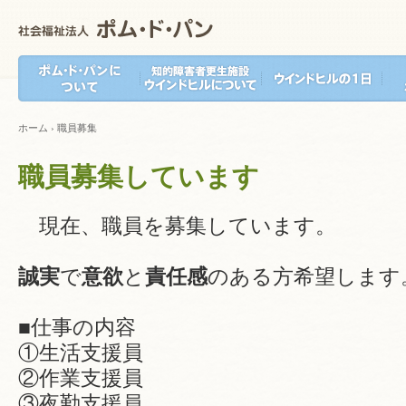
ホーム
›
職員募集
職員募集しています
現在、職員を募集しています。
誠実
で
意欲
と
責任感
のある方希望します
■仕事の内容
①生活支援員
②作業支援員
③夜勤支援員